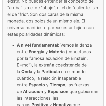
existir. No puedes entender el concepto de
“arriba” sin el de “abajo”, ni el de “caliente” sin
el de “frío”. Son dos caras de la misma
moneda, dos polos de un mismo eje. El
universo manifiesto parece estar tejido con
estas polaridades dinámicas:
A nivel fundamental:
Vemos la danza
entre
Energía
y
Materia
(conectadas
por la famosa ecuación de Einstein,
E=mc²), la extraña coexistencia de
la
Onda
y la
Partícula
en el mundo
cuántico, la relación inseparable
entre
Espacio
y
Tiempo
, las fuerzas
de
Atracción
y
Repulsión
que gobiernan
las interacciones, las
cargas
Positiva
y
Negativa
que