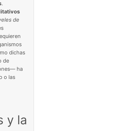
s
.
litativos
veles de
es
equieren
rganismos
ómo dichas
o de
ciones— ha
 o las
 y la