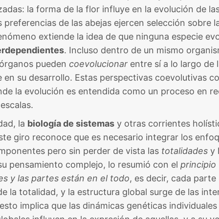
as: la forma de la flor influye en la evolución de la
s preferencias de las abejas ejercen selección sobre la
fenómeno extiende la idea de que ninguna especie ev
erdependientes
. Incluso dentro de un mismo organi
y órganos pueden
coevolucionar
entre sí a lo largo de 
 en su desarrollo​. Estas perspectivas coevolutivas 
nde la evolución es entendida como un proceso en re
 escalas.
idad, la
biología de sistemas
y otras corrientes holíst
Este giro reconoce que es necesario integrar los enfo
componentes pero sin perder de vista las
totalidades
y 
su pensamiento complejo, lo resumió con el
principio
es y las partes están en el todo
, es decir, cada parte
e la totalidad, y la estructura global surge de las int
, esto implica que las dinámicas genéticas individuale