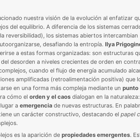
cionado nuestra visión de la evolución al enfatizar q
ejos del equilibrio. A diferencia de los sistemas cerrad
y la reversibilidad), los sistemas abiertos intercambian
utoorganizarse, desafiando la entropía.
Ilya Prigogin
erirse a estas formas organizadas: son estructuras q
 del desorden a niveles crecientes de orden en contra
 complejos, cuando el flujo de energía acumulado alc
ciones amplificadas (retroalimentación positiva) que l
izarse en una forma más compleja mediante un
punto
stra cómo el
orden y el caos
dialogan en la naturaleza:
 lugar a
emergencia
de nuevas estructuras. En palab
o tiene un carácter constructivo, destacando el
papel c
lejos​.
ejos es la aparición de
propiedades emergentes
. E