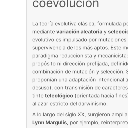
coevolución
La teoría evolutiva clásica, formulada po
mediante
variación aleatoria
y
selecci
evolutivo es impulsado por mutaciones a
supervivencia de los más aptos. Este m
paradigma reduccionista y mecanicista:
propósito ni dirección prefijada, defini
combinación de mutación y selección. S
proponían una adaptación intencional al
desuso), con transmisión de caracteres
tinte
teleológico
(orientada hacia fines)
al azar estricto del darwinismo.
A lo largo del siglo XX, surgieron ampli
Lynn Margulis
, por ejemplo, reinterpre