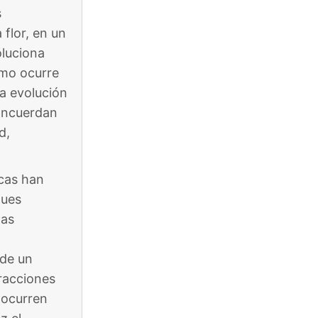
s
 flor, en un
oluciona
smo ocurre
la evolución
concuerdan
d,
icas han
ques
las
 de un
eracciones
s ocurren