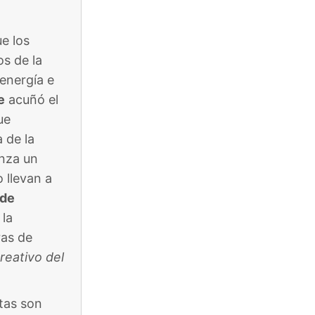
ue los
os de la
 energía e
e
acuñó el
ue
 de la
anza un
o llevan a
 de
 la
ras de
reativo del
stas son