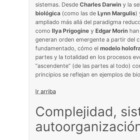
sistemas. Desde
Charles Darwin
y la s
biológica
(como las de
Lynn Margulis
)
ampliado más allá del paradigma reducc
como
Ilya Prigogine
y
Edgar Morin
han 
generan orden emergente a partir del 
fundamentado, cómo el
modelo holofra
partes y la totalidad en los procesos e
“ascendente” (de las partes al todo) co
principios se reflejan en ejemplos de bio
Ir arriba
Complejidad, sis
autoorganizació