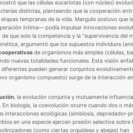
mostró que las células eucariotas (con núcleo) evolu
acterias distintas, planteando que la cooperación ent
etapas tempranas de la vida​. Margulis sostuvo que l
peración íntima— podía impulsar innovaciones evolut
 de que solo la competencia y la “supervivencia del 
enética
, argumentó que los supuestos individuos (ani
cooperativas
de organismos más simples (células, ba
ndo nuevas totalidades funcionales​. Esta visión enfat
s diferentes pueden generar conjuntos evolutivament
evo organismo compuesto) surge de la interacción en
ución
, la evolución conjunta y mutuamente influenci
 En biología, la coevolución ocurre cuando dos o má
s interacciones ecológicas (simbiosis, depredador-p
mbios en una especie ejercen presión selectiva sobre l
s polinizadores (como ciertas orquídeas y abejas) han