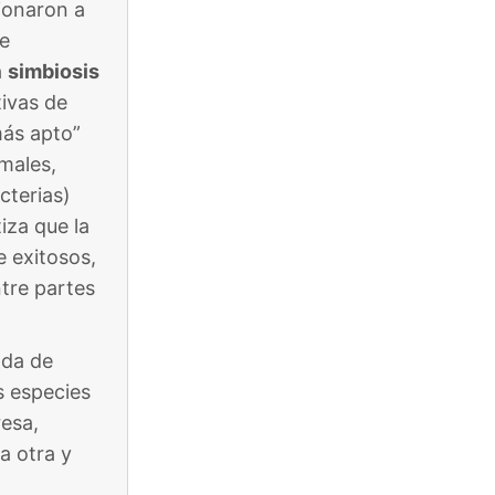
cionaron a
re
a
simbiosis
ivas de
más apto”
males,
cterias)
iza que la
e exitosos,
tre partes
ada de
s especies
resa,
a otra y