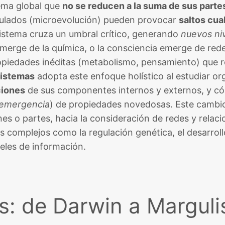
ema global que
no se reducen a la suma de sus parte
lados (microevolución) pueden provocar
saltos cua
istema cruza un umbral crítico, generando
nuevos ni
a emerge de la química, o la consciencia emerge de red
opiedades inéditas (metabolismo, pensamiento) que r
sistemas
adopta este enfoque holístico al estudiar o
ciones
de sus componentes internos y externos, y c
emergencia
) de propiedades novedosas​. Este cambi
nes o partes, hacia la consideración de redes y rela
omplejos como la regulación genética, el desarrollo
eles de información.
s: de Darwin a Margulis