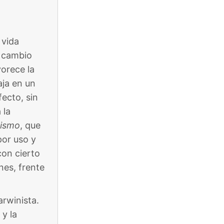
 vida
l cambio
vorece la
aja en un
ecto, sin
 la
kismo
, que
por uso y
con cierto
nes, frente
arwinista.
y la