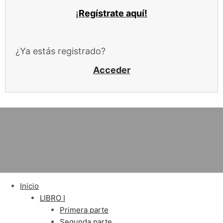
¡
Regístrate aquí!
¿Ya estás registrado?
Acceder
© 2011-2025 ▫️ holofractico.com
Tema Atmospheres por SEOS THEMES
Inicio
LIBRO I
Primera parte
Segunda parte