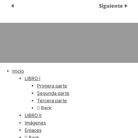
Siguiente
© 2011-2025 ▫️ holofractico.com
Tema Atmospheres por SEOS THEMES
Inicio
LIBRO I
Primera parte
Segunda parte
Tercera parte
Back
LIBRO II
Imágenes
Enlaces
Back